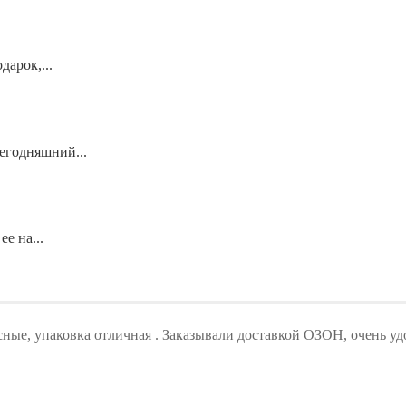
арок,...
егодняшний...
е на...
ые, упаковка отличная . Заказывали доставкой ОЗОН, очень уд