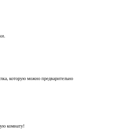
ки.
улка, которую можно предварительно
бую комнату!