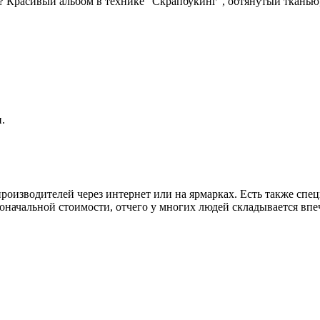
ка? Красивый альбом в технике "Скрапбукинг", обтянутый ткань
.
производителей через интернет или на ярмарках. Есть также сп
рвоначальной стоимости, отчего у многих людей складывается 