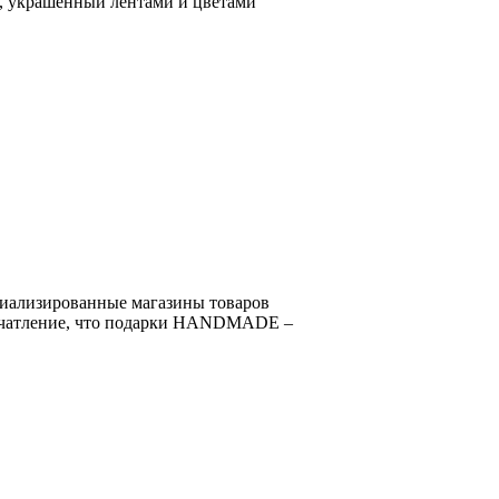
ю, украшенный лентами и цветами
ециализированные магазины товаров
впечатление, что подарки HANDMADE –