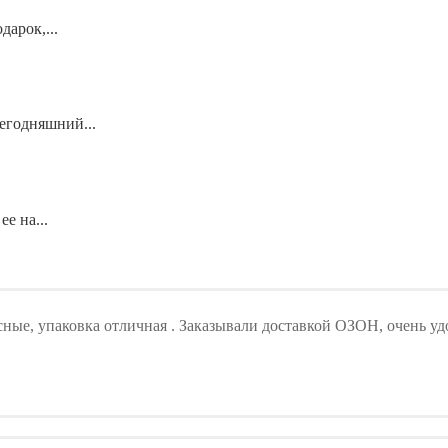
арок,...
егодняшний...
е на...
ые, упаковка отличная . Заказывали доставкой ОЗОН, очень уд